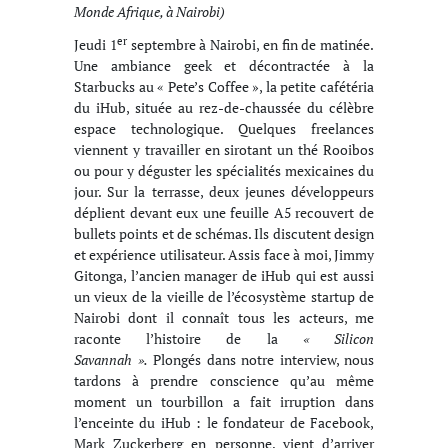
Monde Afrique, à Nairobi)
er
Jeudi 1
septembre à Nairobi, en fin de matinée.
Une ambiance geek et décontractée à la
Starbucks au « Pete’s Coffee », la petite cafétéria
du iHub, située au rez-de-chaussée du célèbre
espace technologique. Quelques freelances
viennent y travailler en sirotant un thé Rooibos
ou pour y déguster les spécialités mexicaines du
jour. Sur la terrasse, deux jeunes développeurs
déplient devant eux une feuille A5 recouvert de
bullets points et de schémas. Ils discutent design
et expérience utilisateur. Assis face à moi, Jimmy
Gitonga, l’ancien manager de iHub qui est aussi
un vieux de la vieille de l’écosystème startup de
Nairobi dont il connaît tous les acteurs, me
raconte l’histoire de la
« Silicon
Savannah ».
Plongés dans notre interview, nous
tardons à prendre conscience qu’au même
moment un tourbillon a fait irruption dans
l’enceinte du iHub : le fondateur de Facebook,
Mark Zuckerberg en personne, vient d’arriver