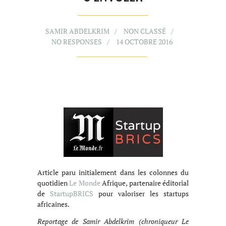
SAMIR ABDELKRIM
NON CLASSÉ
NO RESPONSES
14 OCTOBRE 2016
Article paru initialement dans les colonnes du
quotidien
Le Monde
Afrique, partenaire éditorial
de
StartupBRICS
pour valoriser les startups
africaines.
Reportage de Samir Abdelkrim (chroniqueur Le