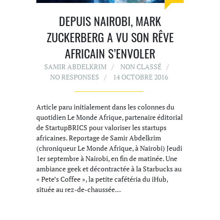
DEPUIS NAIROBI, MARK
ZUCKERBERG A VU SON RÊVE
AFRICAIN S’ENVOLER
SAMIR ABDELKRIM
NON CLASSÉ
NO RESPONSES
14 OCTOBRE 2016
Article paru initialement dans les colonnes du
quotidien Le Monde Afrique, partenaire éditorial
de StartupBRICS pour valoriser les startups
africaines. Reportage de Samir Abdelkrim
(chroniqueur Le Monde Afrique, à Nairobi) Jeudi
1er septembre à Nairobi, en fin de matinée. Une
ambiance geek et décontractée à la Starbucks au
« Pete’s Coffee », la petite cafétéria du iHub,
située au rez-de-chaussée…