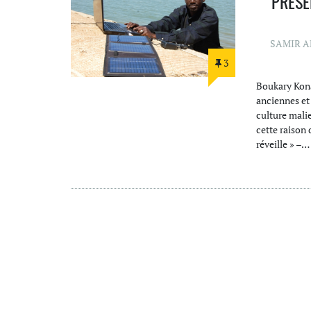
PRÉSE
SAMIR 
3
Boukary Kona
anciennes et
culture malie
cette raison 
réveille » –…