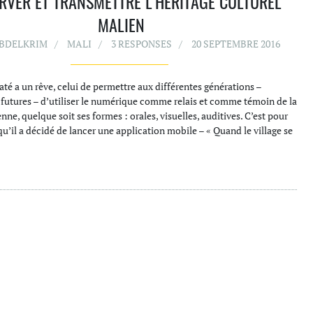
RVER ET TRANSMETTRE L’HÉRITAGE CULTUREL
MALIEN
ABDELKRIM
MALI
3 RESPONSES
20 SEPTEMBRE 2016
té a un rêve, celui de permettre aux différentes générations –
 futures – d’utiliser le numérique comme relais et comme témoin de la
nne, quelque soit ses formes : orales, visuelles, auditives. C’est pour
qu’il a décidé de lancer une application mobile – « Quand le village se