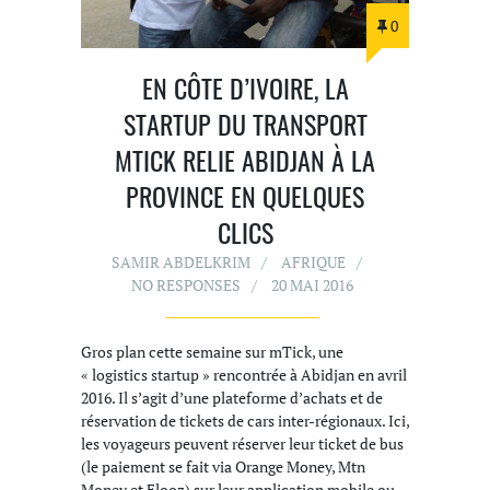
0
EN CÔTE D’IVOIRE, LA
STARTUP DU TRANSPORT
MTICK RELIE ABIDJAN À LA
PROVINCE EN QUELQUES
CLICS
SAMIR ABDELKRIM
AFRIQUE
NO RESPONSES
20 MAI 2016
Gros plan cette semaine sur mTick, une
« logistics startup » rencontrée à Abidjan en avril
2016. Il s’agit d’une plateforme d’achats et de
réservation de tickets de cars inter-régionaux. Ici,
les voyageurs peuvent réserver leur ticket de bus
(le paiement se fait via Orange Money, Mtn
Money et Flooz) sur leur application mobile ou