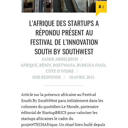
1
L’AFRIQUE DES STARTUPS A
RÉPONDU PRÉSENT AU
FESTIVAL DE L’INNOVATION
SOUTH BY SOUTHWEST
SAMIR ABDELKRIM
AFRIQUE
,
BÉNIN
,
BOSTWANA
,
BURKINA FASO
,
CÔTE D'IVOIRE
ONE RESPONSE
10 AVRIL 2015
Article sur la présence africaine au Festival
South By SouthWest paru initialement dans les
colonnes du quotidien Le Monde, partenaire
éditorial de StartupBRICS pour valoriser les
startups africaines le cadre du
projet#TECHAfrique. Un rituel bien huilé depuis