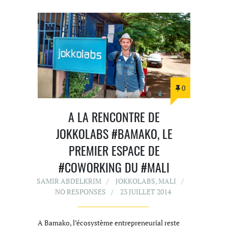
0
A LA RENCONTRE DE
JOKKOLABS #BAMAKO, LE
PREMIER ESPACE DE
#COWORKING DU #MALI
SAMIR ABDELKRIM
JOKKOLABS
,
MALI
NO RESPONSES
23 JUILLET 2014
A Bamako, l’écosystème entrepreneurial reste